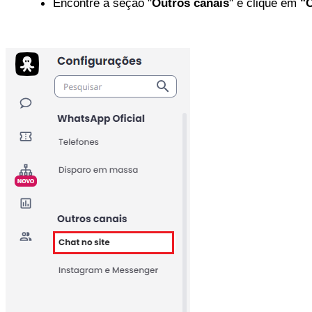
E
ncontre a seção "
Outros canais
" e clique em 
"C