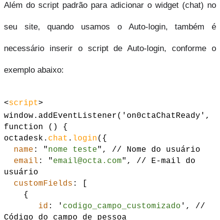
Além do script padrão para adicionar o widget (chat) no 
seu site, quando usamos o Auto-login, também é 
necessário inserir o script de Auto-login, conforme o 
exemplo abaixo:
<
script
>
window.addEventListener('on0ctaChatReady',
function () {
octadesk.
chat
.
login
({
name
: "
nome teste
", // Nome do usuário
email
: "
email@octa.com
", // E-mail do
usuário
customFields
: [
{
id
: '
codigo_campo_customizado
', //
Código do campo de pessoa