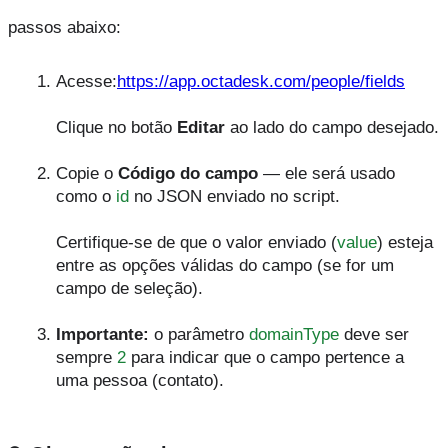
passos abaixo:
Acesse:
https://app.octadesk.com/people/fields
Clique no botão 
Editar
 ao lado do campo desejado.
Copie o 
Código do campo
 — ele será usado 
como o 
id
 no JSON enviado no script.
Certifique-se de que o valor enviado (
value
) esteja 
entre as opções válidas do campo (se for um 
campo de seleção).
Importante:
 o parâmetro 
domainType
 deve ser 
sempre 
2
 para indicar que o campo pertence a 
uma pessoa (contato).