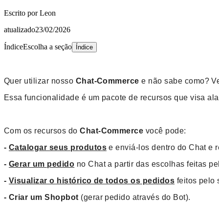
Escrito por
Leon
atualizado
23/02/2026
Índice
Escolha a seção
Índice
Quer utilizar nosso
Chat-Commerce
e não sabe como? Vem
Essa funcionalidade é um pacote de recursos que visa al
Com os recursos do
Chat-Commerce
você pode:
-
C
atalogar seus produtos
e enviá-los dentro do Chat e r
-
Gerar um pedido
no Chat a partir das escolhas feitas pe
-
Visualizar o histórico de todos os pedidos
feitos pelo
- Criar um Shopbot
(gerar pedido através do Bot).