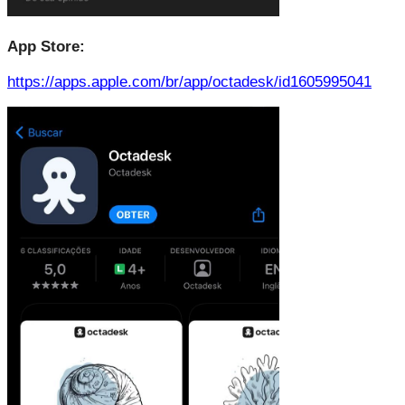
App Store:
https://apps.apple.com/br/app/octadesk/id1605995041