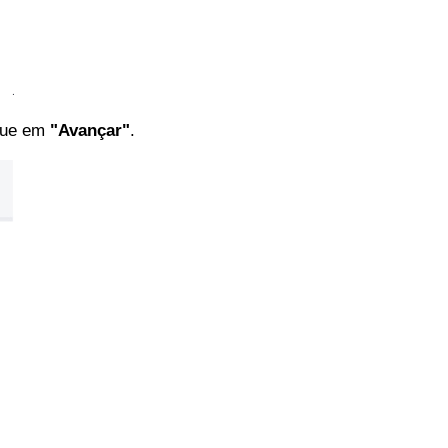
que em
"Avançar"
.