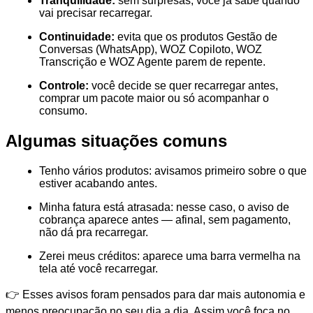
Tranquilidade:
sem surpresas, você já sabe quando
vai precisar recarregar.
Continuidade:
evita que os produtos Gestão de
Conversas (WhatsApp), WOZ Copiloto, WOZ
Transcrição e WOZ Agente parem de repente.
Controle:
você decide se quer recarregar antes,
comprar um pacote maior ou só acompanhar o
consumo.
Algumas situações comuns
Tenho vários produtos: avisamos primeiro sobre o que
estiver acabando antes.
Minha fatura está atrasada: nesse caso, o aviso de
cobrança aparece antes — afinal, sem pagamento,
não dá pra recarregar.
Zerei meus créditos: aparece uma barra vermelha na
tela até você recarregar.
👉 Esses avisos foram pensados para dar mais autonomia e
menos preocupação no seu dia a dia. Assim você foca no