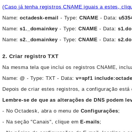
(Caso já tenha registros CNAME iguais a estes, cliq
Name:
octadesk-email
- Type:
CNAME
- Data:
u535
Name:
s1._domainkey
- Type:
CNAME
- Data:
s1.do
Name:
s2._domainkey
- Type:
CNAME
- Data:
s2.do
2. Criar registro TXT
Na mesma tela que inclui os registros CNAME, inclua
Name: @ - Type: TXT - Data:
v=spf1 include:octad
Depois de criar estes registros, a configuração está
Lembre-se de que as alterações de DNS podem leva
- No Octadesk, abra o menu de
Configurações
;
- Na seção "Canais", clique em
E-mails
;