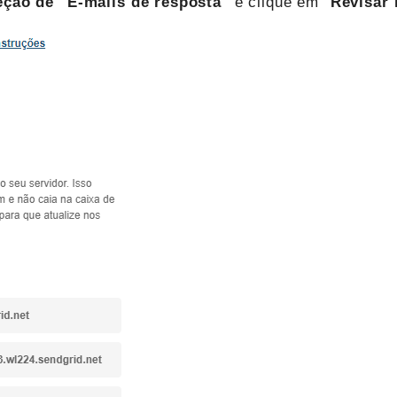
eção de "E-mails de resposta"
e clique em "
Revisar 