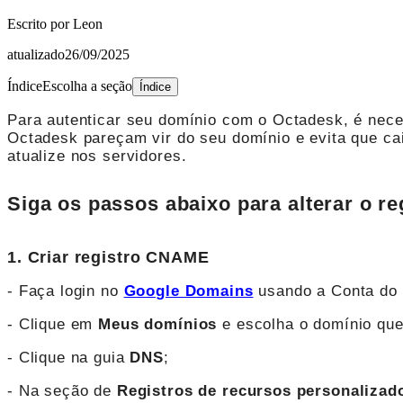
Escrito por
Leon
atualizado
26/09/2025
Índice
Escolha a seção
Índice
Para autenticar seu domínio com o Octadesk, é neces
Octadesk pareçam vir do seu domínio e evita que ca
atualize nos servidores.
Siga os passos abaixo para alterar o r
1. Criar registro CNAME
- Faça login no
Google Domains
usando a Conta do 
- Clique em
Meus domínios
e escolha o domínio que
- Clique na guia
DNS
;
- Na seção de
Registros de recursos personalizad