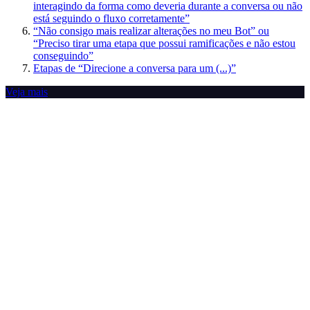
interagindo da forma como deveria durante a conversa ou não
está seguindo o fluxo corretamente”
“Não consigo mais realizar alterações no meu Bot” ou
“Preciso tirar uma etapa que possui ramificações e não estou
conseguindo”
Etapas de “Direcione a conversa para um (...)”
Veja mais