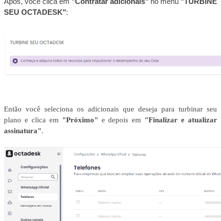
Após, você clica em
"Contratar adicionais"
no menu
"TURBINE
SEU OCTADESK"
:
Então você seleciona os adicionais que deseja para turbinar seu
plano e clica em
"Próximo"
e depois em
"Finalizar e atualizar
assinatura"
.