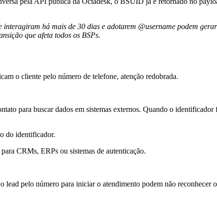
ersa pela API pública da Octadesk, o BSUID já é retornado no payloa
ue interagiram há mais de 30 dias e adotarem @username podem gerar 
ansição que afeta todos os BSPs.
icam o cliente pelo número de telefone, atenção redobrada.
contato para buscar dados em sistemas externos. Quando o identificad
 do identificador.
ara CRMs, ERPs ou sistemas de autenticação.
 lead pelo número para iniciar o atendimento podem não reconhecer o