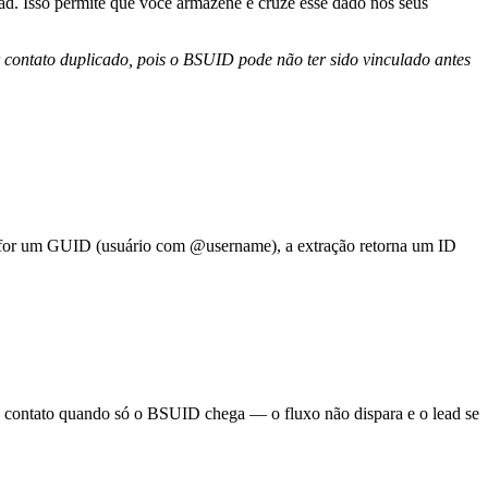
d. Isso permite que você armazene e cruze esse dado nos seus
contato duplicado, pois o BSUID pode não ter sido vinculado antes
or for um GUID (usuário com @username), a extração retorna um ID
 contato quando só o BSUID chega — o fluxo não dispara e o lead se