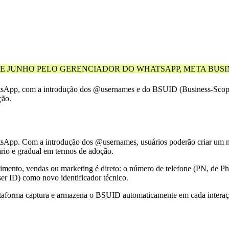
DE JUNHO PELO GERENCIADOR DO WHATSAPP, META BUSIN
tsApp, com a introdução dos @usernames e do BSUID (Business-Scoped 
ção.
atsApp. Com a introdução dos @usernames, usuários poderão criar um 
ário e gradual em termos de adoção.
nto, vendas ou marketing é direto: o número de telefone (PN, de Phon
r ID) como novo identificador técnico.
lataforma captura e armazena o BSUID automaticamente em cada interaçã