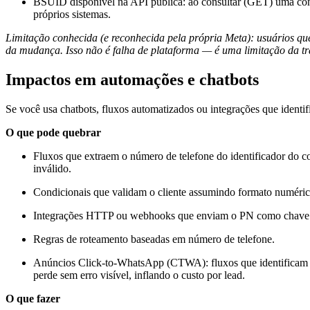
BSUID disponível na API pública: ao consultar (GET) uma conv
próprios sistemas.
Limitação conhecida (e reconhecida pela própria Meta): usuários q
da mudança. Isso não é falha de plataforma — é uma limitação da tr
Impactos em automações e chatbots
Se você usa chatbots, fluxos automatizados ou integrações que identif
O que pode quebrar
Fluxos que extraem o número de telefone do identificador do 
inválido.
Condicionais que validam o cliente assumindo formato numérico
Integrações HTTP ou webhooks que enviam o PN como chave p
Regras de roteamento baseadas em número de telefone.
Anúncios Click-to-WhatsApp (CTWA): fluxos que identificam o
perde sem erro visível, inflando o custo por lead.
O que fazer