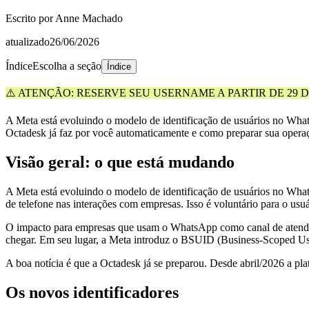
Escrito por
Anne Machado
atualizado
26/06/2026
Índice
Escolha a seção
Índice
⚠️ ATENÇÃO: RESERVE SEU USERNAME A PARTIR DE 29 
A Meta está evoluindo o modelo de identificação de usuários no Wha
Octadesk já faz por você automaticamente e como preparar sua opera
Visão geral: o que está mudando
A Meta está evoluindo o modelo de identificação de usuários no Wh
de telefone nas interações com empresas. Isso é voluntário para o usu
O impacto para empresas que usam o WhatsApp como canal de atendime
chegar. Em seu lugar, a Meta introduz o BSUID (Business-Scoped Use
A boa notícia é que a Octadesk já se preparou. Desde abril/2026 a p
Os novos identificadores