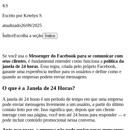
KS
Escrito por
Ketelyn S
atualizado
26/09/2025
Índice
Escolha a seção
Índice
Se você usa o
Messenger do Facebook para se comunicar com
seus clientes
, é fundamental entender como funciona a
política da
janela de 24 horas
. Essa regra, criada pelo próprio Facebook,
garante uma experiência melhor para os usuários e define como e
quando as empresas podem enviar mensagens.
O que é a Janela de 24 Horas?
A janela de 24 horas é um
período de tempo em que uma empresa
pode enviar mensagens livremente a um usuário
, a partir do último
contato feito por ele. Isso significa que,
depois que um cliente
interage com sua página
, você tem até 24 horas para responder — e
pode incluir conteúdo promocional nessa conversa.
Após esse prazo, a empresa não pode enviar novas mensagens
,