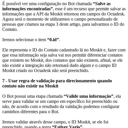
É possível ver uma configuração no Bot chamada
“Salve as
informações encontradas”
, esse é um recurso que permite salvar as
informações que a API da Moskit retornou em campos do Octadesk.
Agora será o momento de utilizarmos o campo personalizado de
pessoas que criamos na etapa 3 deste artigo, para salvarmos o ID do
Contato.
Iremos selecionar o item
“0.id”
.
Ele representa o ID do Contato cadastrado lá no Moskit e, fazer com
que essa informação seja salva vai nos permitir diferenciar contatos
que existem no Moskit, dos contatos que não existem, afinal, se ele
não existir a integração não retornará dado algum e o campo ID
Moskit criado no Octadesk não será preenchido.
7 - Usar regra de validação para direcionamento quando
contato não existir na Moskit
O Bot possui uma etapa chamada
“Valide uma informação”
, ela
serve para validar se um campo em específico foi preenchido ou
não, de acordo com o resultado da validação podemos configurar
caminhos diferentes para o Bot.
Iremos validar através desse campo, o ID Moskit, se ele foi
preenchido, usando a regra
“Estiver Vazio”.