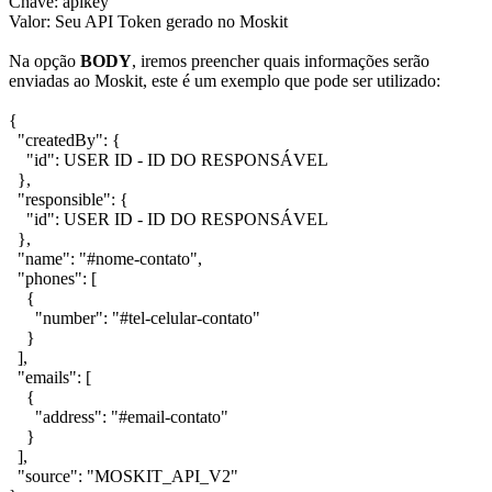
Chave: apikey
Valor: Seu API Token gerado no Moskit
Na opção
BODY
, iremos preencher quais informações serão
enviadas ao Moskit, este é um exemplo que pode ser utilizado:
{
"createdBy": {
"id": USER ID - ID DO RESPONSÁVEL
},
"responsible": {
"id": USER ID - ID DO RESPONSÁVEL
},
"name": "#nome-contato",
"phones": [
{
"number": "#tel-celular-contato"
}
],
"emails": [
{
"address": "#email-contato"
}
],
"source": "MOSKIT_API_V2"