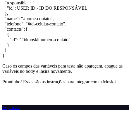
"responsible": {
"id": USER ID - ID DO RESPONSÁVEL
},
"name": "#nome-contato",
"telefone": "#tel-celular-contato",
"contacts": [
{
"id": "#idmoskitnumero-contato"
}
]
}
Caso os campos das variáveis para teste não apareçam, apague as
variáveis no body e insira novamente.
Prontinho! Essas são as instruções para integrar com a Moskit.
Veja mais