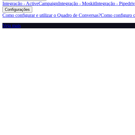
Integração - ActiveCampaign
Integração - Moskit
Integração - Pipedri
Configurações
Como configurar e utilizar o Quadro de Conversas?
Como configuro o
Veja mais