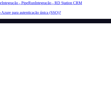
ve
Integração - PipeRun
Integração - RD Station CRM
 Azure para autenticação única (SSO)?