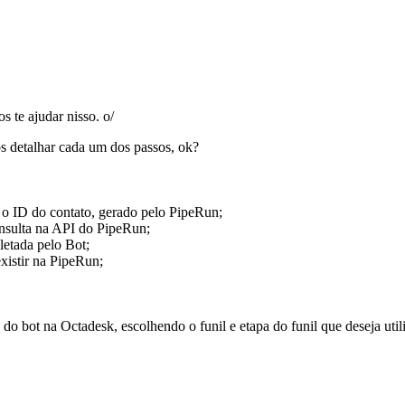
te ajudar nisso. o/
 detalhar cada um dos passos, ok?
 o ID do contato, gerado pelo PipeRun;
onsulta na API do PipeRun;
letada pelo Bot;
xistir na PipeRun;
 do bot na Octadesk, escolhendo o funil e etapa do funil que deseja utili