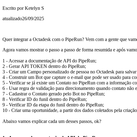
Escrito por
Ketelyn S
atualizado
26/09/2025
Quer integrar a Octadesk com o PipeRun? Vem com a gente que vamos 
Agora vamos mostrar o passo a passo de forma resumida e após vamos
1 - Acessar a documentação de API do PipeRun;
2 - Gerar API TOKEN dentro do PipeRun;
3 - Criar um Campo personalizado de pessoa no Octadesk para salvar
4 - Construir um Bot que capture o e-mail que pode ser usado para c
5 - Verificar se já existe um Contato no PipeRun com a informação co
6 - Usar regra de validação para direcionamento quando contato não e
7 - Cadastrar o Contato gerado pelo Bot no PipeRun;
8 - Verificar ID do funil dentro do PipeRun;
9 - Verificar ID da etapa do funil dentro do PipeRun;
10 - Criar uma oportunidade, a partir dos dados coletados pela criação
Abaixo vamos explicar cada um desses passos, ok?